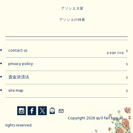
アソシエ大賞
アソシエの特典
contact us
page top
privacy policy
資金決済法
site map
Copyright 2026 qu'il fait bon all
rights reserved.